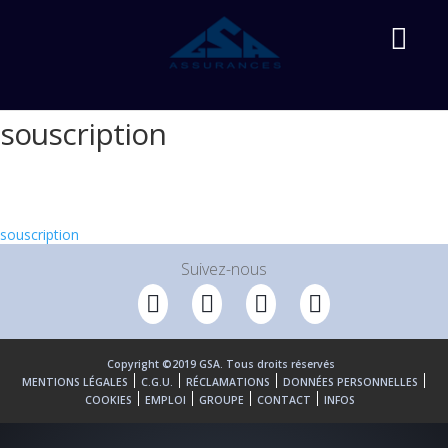
souscription
Accueil
»
GSA LIFE
»
Mutuelle Chiens & Chats
»
souscription
souscription
Suivez-nous
Copyright ©2019 GSA. Tous droits réservés
MENTIONS LÉGALES
C.G.U.
RÉCLAMATIONS
DONNÉES PERSONNELLES
COOKIES
EMPLOI
GROUPE
CONTACT
INFOS