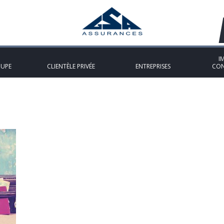
I
OUPE
CLIENTÈLE PRIVÉE
ENTREPRISES
CON
»
moins-3-mois-revue