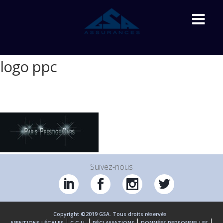
logo ppc
Accueil
»
Automobile
»
logo ppc
Suivez-nous
Copyright ©2019 GSA. Tous droits réservés