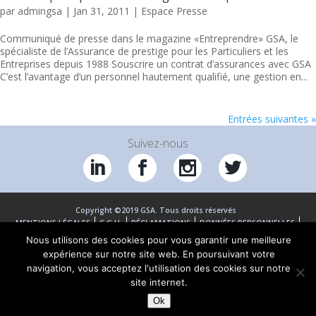
par
admingsa
|
Jan 31, 2011
|
Espace Presse
Communiqué de presse dans le magazine «Entreprendre» GSA, le
spécialiste de l’Assurance de prestige pour les Particuliers et les
Entreprises depuis 1988 Souscrire un contrat d’assurances avec GSA
C’est l’avantage d’un personnel hautement qualifié, une gestion en...
Entrées suivantes »
Suivez-nous
Copyright ©2019 GSA. Tous droits réservés
MENTIONS LÉGALES
C.G.U.
RÉCLAMATIONS
DONNÉES PERSONNELLES
COOKIES
EMPLOI
GROUPE
CONTACT
INFOS
Nous utilisons des cookies pour vous garantir une meilleure
expérience sur notre site web. En poursuivant votre
navigation, vous acceptez l'utilisation des cookies sur notre
site internet.
Ok