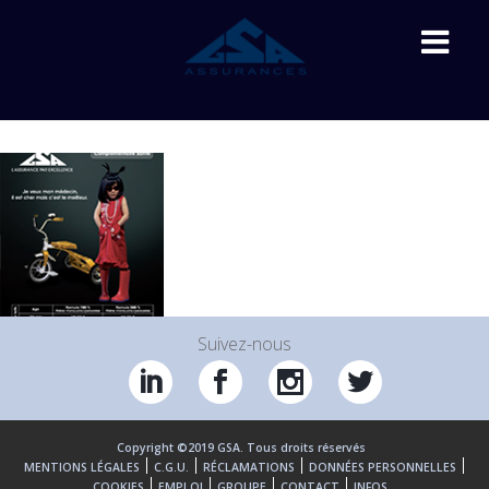
Suivez-nous
Copyright ©2019 GSA. Tous droits réservés
MENTIONS LÉGALES
C.G.U.
RÉCLAMATIONS
DONNÉES PERSONNELLES
COOKIES
EMPLOI
GROUPE
CONTACT
INFOS