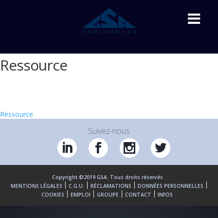
Ressource
Accueil
»
GSA LIFE
»
Mutuelle Chiens & Chats
»
Ressource
Ressource
Suivez-nous
Copyright ©2019 GSA. Tous droits réservés
MENTIONS LÉGALES
C.G.U.
RÉCLAMATIONS
DONNÉES PERSONNELLES
COOKIES
EMPLOI
GROUPE
CONTACT
INFOS