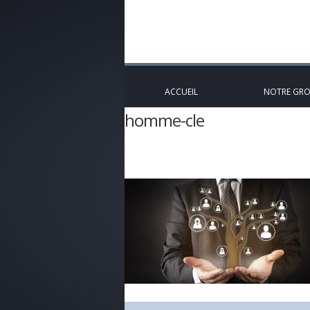
ACCUEIL
NOTRE GR
homme-cle
Accueil
»
GSA LIFE
»
CONTRAT HOMM