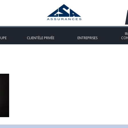
I
OUPE
CLIENTÈLE PRIVÉE
ENTREPRISES
CON
E CLé
»
homme-cle