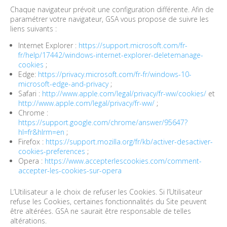
Chaque navigateur prévoit une configuration différente. Afin de
paramétrer votre navigateur, GSA vous propose de suivre les
liens suivants :
Internet Explorer :
https://support.microsoft.com/fr-
fr/help/17442/windows-internet-explorer-deletemanage-
cookies
;
Edge:
https://privacy.microsoft.com/fr-fr/windows-10-
microsoft-edge-and-privacy
;
Safari :
http://www.apple.com/legal/privacy/fr-ww/cookies/
et
http://www.apple.com/legal/privacy/fr-ww/
;
Chrome :
https://support.google.com/chrome/answer/95647?
hl=fr&hlrm=en
;
Firefox :
https://support.mozilla.org/fr/kb/activer-desactiver-
cookies-preferences
;
Opera :
https://www.accepterlescookies.com/comment-
accepter-les-cookies-sur-opera
L’Utilisateur a le choix de refuser les Cookies. Si l’Utilisateur
refuse les Cookies, certaines fonctionnalités du Site peuvent
être altérées. GSA ne saurait être responsable de telles
altérations.