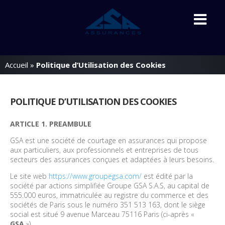
Accueil
»
Politique d’Utilisation des Cookies
POLITIQUE D’UTILISATION
DES COOKIES
ARTICLE 1. PREAMBULE
GSA est une société de courtage en assurances qui propose
aux particuliers, aux professionnels et entreprises de tous
secteurs des assurances conçues et adaptées à leurs besoins.
Le site web
https://www.groupegsa.com/
est édité par la
société par actions simplifiée Groupe GSA S.A.S, au capital de
555.000 euros, immatriculée au registre du commerce et des
sociétés de Paris sous le numéro 351 513 163, dont le siège
social est situé 9 avenue Marceau 75116 Paris (ci-après «
GSA
»).