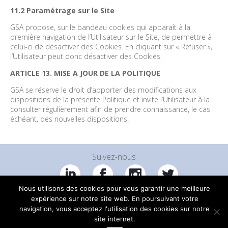
11.2 Paramétrage sur le Site
GSA propose, sur le bandeau cookies qui apparaît à la
première navigation de l’Utilisateur sur le Site, de permettre à
celui-ci de désactiver des Cookies. En cliquant sur « Refuser »,
l’Utilisateur peut donc désactiver des Cookies.
ARTICLE 13. MISE A JOUR DE LA POLITIQUE
GSA se réserve le droit d’apporter des modifications aux
dispositions de la présente Politique et invite l’Utilisateur à la
consulter régulièrement afin de prendre connaissance, le cas
échéant, des nouvelles dispositions.
Suivez-nous
Nous utilisons des cookies pour vous garantir une meilleure
expérience sur notre site web. En poursuivant votre
Copyright ©2019 GSA. Tous droits réservés
navigation, vous acceptez l'utilisation des cookies sur notre
MENTIONS LÉGALES
C.G.U.
RÉCLAMATIONS
DONNÉES PERSONNELLES
site internet.
COOKIES
EMPLOI
GROUPE
CONTACT
INFOS