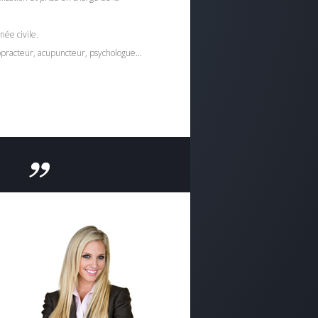
née civile.
ropracteur, acupuncteur, psychologue…