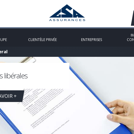
I
OUPE
CLIENTÈLE PRIVÉE
ENTREPRISES
CON
eral
 libérales
AVOIR +