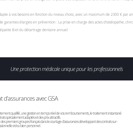
adapte à vos besoins en fonction du niveau choisi, avec un maximum de 2300 € par an
garanties élargies en prévention : La prise en charge des actes d’ostéopathe, chi
hépatite B et du détartrage dentaire annuel.
Une protection médicale unique pour les professionnels
at d’assurances avec GSA
utement qualifié, une gestion en temps réel de vos remboursements, le traitement instantané
ntrats spécialement adaptés et des prix attractifs.
des premiers groupes français dans le courtage d’assurances développant des contrats sur-
sionnelle et/ou bien personnel.