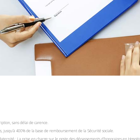
ption, sans délai de carence.
s, jusqu’à 400% de la base de remboursement de la Sécurité sociale.
aternité : La prise en charge sur le poste des dépassements d’honoraires en Hospital