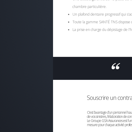
chambre particulière.
Un plafond dentaire progressif qui s’
Toute la gamme SANTÉ TNS dispose de 
La prise en charge du dépistage de l’
Souscrire un contr
C’est l’avantage d’un personnel ha
de vos sinistres, l’élaboration de co
Le Groupe GSA Assurances est l’un 
mesure pour chaque activité profes